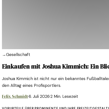
→
Gesellschaft
Einkaufen mit Joshua Kimmich: Ein Blic
Joshua Kimmich ist nicht nur ein bekanntes Fußballtale
den Alltag eines Profisportlers.
Felix Schmidt
·
6. Juli 2026
·
2
Min. Lesezeit
Vorurteile über Prominente und ihre Freizeitgestalt