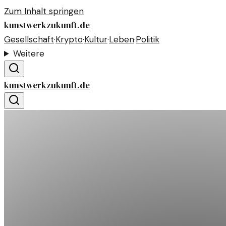
Zum Inhalt springen
kunstwerkzukunft.de
Gesellschaft
·
Krypto
·
Kultur
·
Leben
·
Politik
Weitere
kunstwerkzukunft.de