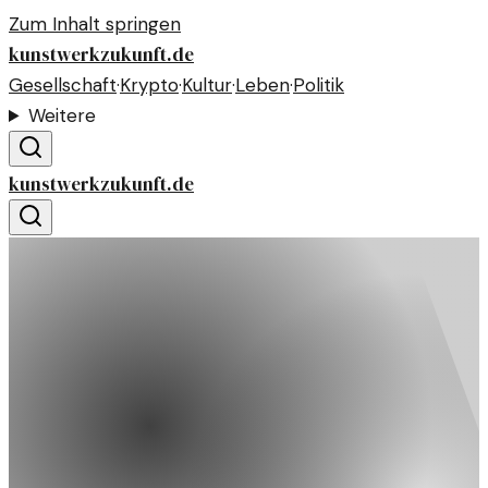
Zum Inhalt springen
kunstwerkzukunft.de
Gesellschaft
·
Krypto
·
Kultur
·
Leben
·
Politik
Weitere
kunstwerkzukunft.de